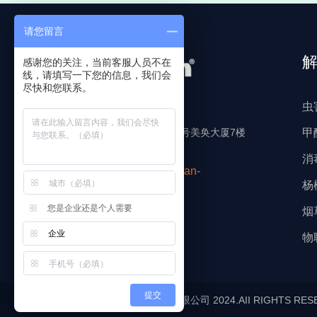
请您留言
感谢您的关注，当前客服人员不在
线，请填写一下您的信息，我们会
尽快和您联系。
虫
甲
地址:上海市中山南二路107号美奂大厦7楼
AB单元
消
Email: guardian@guardian-
杨
hygiene.com
您是企业还是个人需要
烟
企业
物
提交
上海佳得安环境科技发展有限公司 2024.AII RIGHTS RES