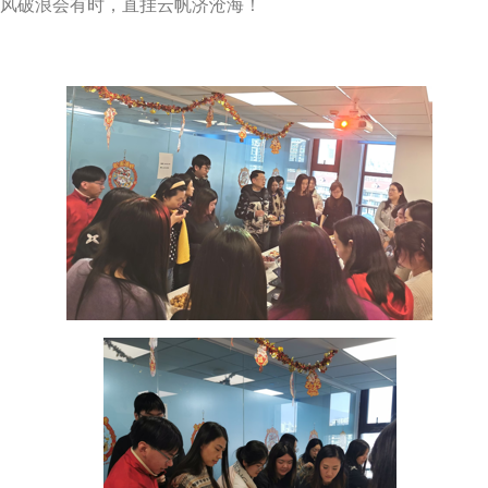
风破浪会有时，直挂云帆济沧海
！