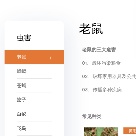
老鼠
虫害
老鼠的三大危害
老鼠
01、毁坏污染粮食
蟑螂
02、破坏家用器具及公
苍蝇
03、传播多种疾病
蚊子
白蚁
常见种类
飞鸟