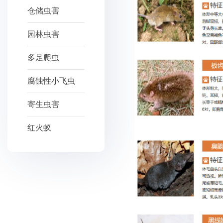
仓储虫害
园林虫害
多足爬虫
腐蚀性小飞虫
寄生虫害
红火蚁