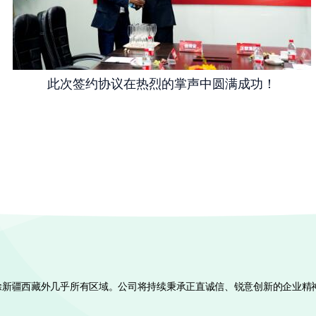
此次签约协议在热烈的掌声中圆满成功！
国除新疆西藏外几乎所有区域。公司将持续秉承正直诚信、锐意创新的企业精