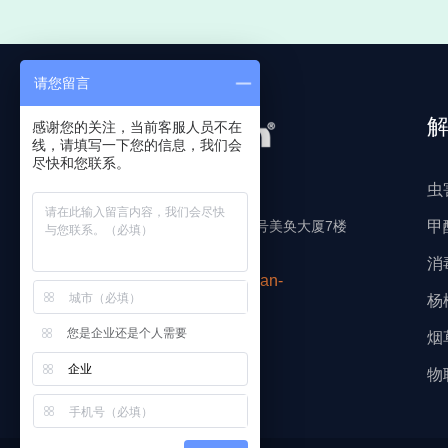
请您留言
感谢您的关注，当前客服人员不在
线，请填写一下您的信息，我们会
尽快和您联系。
虫
甲
地址:上海市中山南二路107号美奂大厦7楼
AB单元
消
Email: guardian@guardian-
杨
hygiene.com
您是企业还是个人需要
烟
企业
物