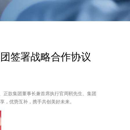
集团签署战略合作协议
生、正歆集团董事长兼首席执行官周靭先生、集团
享，优势互补，携手共创美好未来。