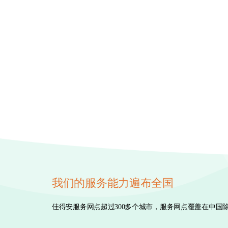
我们的服务能力遍布全国
佳得安服务网点超过300多个城市，服务网点覆盖在中