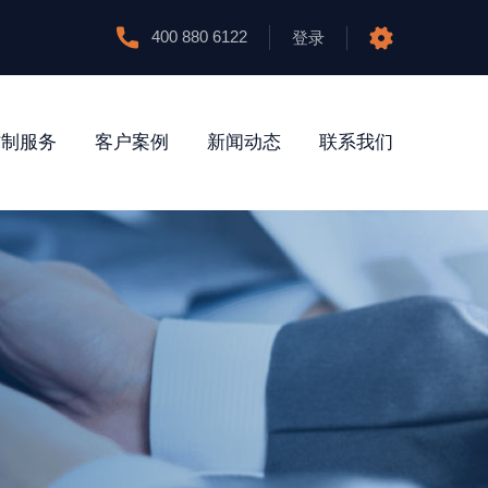
400 880 6122
登录
防制服务
客户案例
新闻动态
联系我们