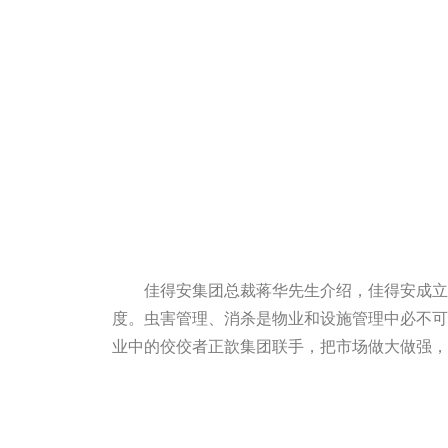
佳得安集团总裁蒋华先生介绍，佳得安成立
度。虫害管理、消杀是物业和设施管理中必不可
业中的佼佼者正歆集团联手，把市场做大做强，