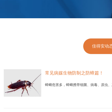
佳得安动
常见病媒生物防制之防蟑篇！
蟑螂危害多，蟑螂携带细菌、病毒、原虫、