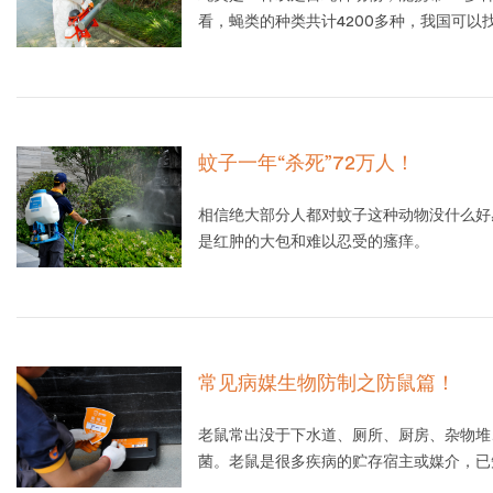
看，蝇类的种类共计4200多种，我国可以找
蚊子一年“杀死”72万人！
相信绝大部分人都对蚊子这种动物没什么好
是红肿的大包和难以忍受的瘙痒。
常见病媒生物防制之防鼠篇！
老鼠常出没于下水道、厕所、厨房、杂物堆
菌。老鼠是很多疾病的贮存宿主或媒介，已
体、斑疹伤寒等57种。