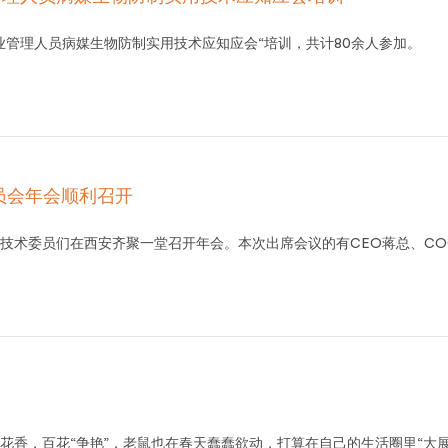
业管理人员病媒生物防制实用技术应知应会“培训，共计80余人参加。
员会年会顺利召开
技术委员们在西安齐聚一堂召开年会。本次出席会议的有CEO蒋总、CO
花香，百花“争艳”，老鼠也在春天蠢蠢欲动，打算在自己的生活圈里“大